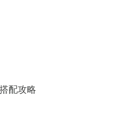
自己建造一个房屋作为庇护所
，想办法收集食物还有水源，可以与
各种武器，可以收集更多食物以保持
的生存冒险，这是一个相当棒的游戏
搭配攻略
：
戏，让你可以体验最紧张刺激的野外生
始，挑战你的求生极限。