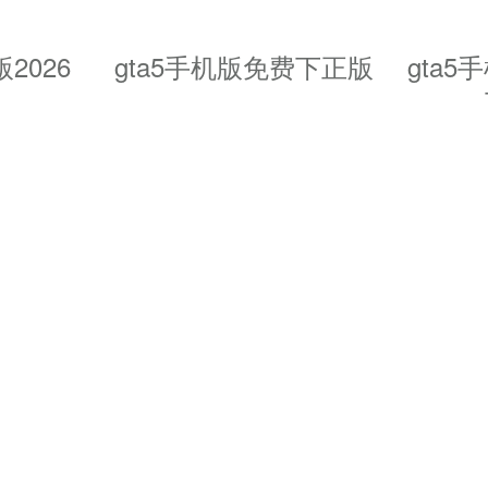
张冒险体验，可以去掌握游戏的多种
2026
gta5手机版免费下正版
gta
做的，不同的视角可自由的进行切换
险，你要做的就是想办法生存下来
己的想法进行发挥，大胆的去进行设
超大的区域等着你探索
海岛城市，体验在荒野中激烈的冒险