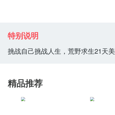
荒野求生21天美国原版无处理介
荒野求生21天美国原版最新下
特别说明
这里自由的收集资源让自己努力
挑战自己挑战人生，荒野求生21天美
色在荒野中自由探索。
荒野求生21天美国原版游戏特色
精品推荐
1、拥有非常逼真的游戏画面，解
2、应对各种各样的野兽保证自己