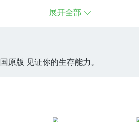
展开全部
绍
载一款非常有趣好玩的冒险生存类游戏
的生存下来，采用更好的画质打造加
国原版 见证你的生存能力。
：
锁求生冒险之旅你可以在这里自由选
的生命安全，准备就绪后自由组队完