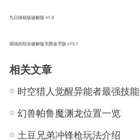
玩法攻略
九日移植版破解版 v1.0
1、需要储备很多生存物，还要为
2、随意体验在旷野中的激烈冒险
喵喵的结合破解版无限金币版 v13.1
3、应对各种各样的野兽亲自制造
相关文章
4、准备就绪后自由组队完成灵活
时空猎人觉醒异能者最强技能
荒野求生21天不打马赛原版测评
幻兽帕鲁魔渊龙位置一览
非常自由考验生存能力的求生游
安卓下载 不一样的人生从这里开
土豆兄弟冲锋枪玩法介绍