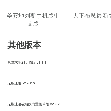
3、给你带来最自由的荒野世界紧
圣安地列斯手机版中
天下布魔最新版
4、没有任何工具一切都是你自己
文版
优势亮点：
其他版本
1、许多未知的挑战玩家去完成冒
荒野求生21天原版 v1.1.1
2、能够让玩家在游戏之中按照自
3、有大量的冒险模式可以互动，
无期迷途 v2.4.2.0
4、大胆的去进行设计打造完美的
无期迷途破解版内置菜单版 v2.4.2.0