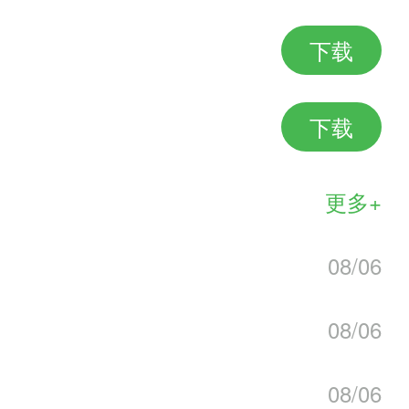
下载
朋友合作以应对各种挑战
下载
健康应对许多未知挑战
更多+
所以别犹豫
08/06
08/06
存能力，荒野求生21天美国原版
08/06