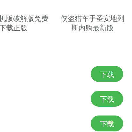
玩法
5手机版破解版免费
侠盗猎车手圣安地列
，
下载正版
斯内购最新版
下载
计打造完美的海岛城市
下载
下载