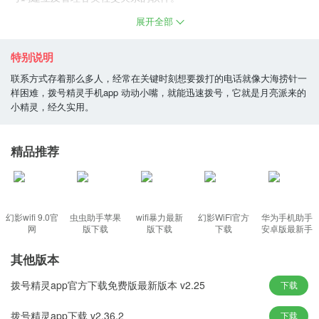
展开全部
拨号精灵软件特色
1、动态键盘，超炫体验：该软件采用侧面全键盘设计，无论您在行
特别说明
走，移动，坐着，躺着还是在走路时，它都会根据不同的手部位置
联系方式存着那么多人，经常在关键时刻想要拨打的电话就像大海捞针一
自动匹配最舒适的拨号体验。
样困难，拨号精灵手机app 动动小嘴，就能迅速拨号，它就是月亮派来的
小精灵，经久实用。
2、灵活搜索，智能拨号：软件使用诸如首字母缩写和拼音号码之类
的智能搜索技术，数千个联系人，一秒就能够找到你想找的人。简
简单单就能完成全新的操作
精品推荐
3、全球独创，共享通讯录：为同学圈，朋友圈，同事圈和企业圈提
供共享地址簿。您可以自己创建圈子联系人或业务联系人，圈子中
的其他人可以输入密码来共享您的圈子通讯录。
幻影wifi 9.0官
虫虫助手苹果
wifi暴力最新
幻影WiFi官方
华为手机助手
4、名片管理，独一无二：软件为您设计全球唯一的二维码电子名
网
版下载
版下载
下载
安卓版最新手
机版
片，不但您自己的名片可以方便的通过手机传递。该软件为您设计
其他版本
了世界上唯一的二维码电子名片，不仅您自己的名片可以通过手机
方便地转移。您的地址簿中的所有联系人都可以成为名片，只需单
拨号精灵app官方下载免费版最新版本 v2.25
下载
击几下即可将其传递给其他人。
拨号精灵app下载 v2.36.2
下载