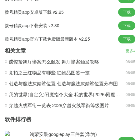
5、新年短信，火速：软件匹配了强大的短信功能，帮您批量选择联
系人，火速，新春佳节，三分钟即可搞定上千人的祝福。
拨号精灵app安卓版下载 v2.25
下载
拨号精灵app下载安装 v2.30
下载
拨号精灵软件亮点
1、软件主打简约轻便，拥有全新清新界面，去除杂乱设置。
拨号精灵app官方下载免费版最新版本 v2.25
下载
2、快速启动拨号软件，并支持一键快速拨号，无需等待。
相关文章
更多+
3、昵称等字段中搜索。使用时间越长，则越准确。
谍惊蛰舞厅惨案怎么触发 舞厅惨案触发攻略
06/05
拨号精灵最新版本下载小编的话
竞拍之王红物品有哪些 红物品图鉴一览
06/05
打电话都要与众不同，这么diao气，你要不要来试试。
创造与魔法灰鲭鲨位置 创造与魔法灰鲭鲨位置分布图
06/05
我的世界(自定义)附魔指令大全 我的世界(2026)附魔指令代码大全
06/05
穿越火线军衔一览表 2026穿越火线军衔等级图片
06/05
软件排行榜
鸿蒙安装googleplay三件套(华为)