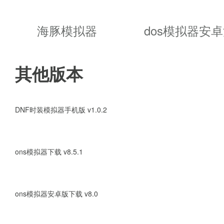
3、psp模拟器可对不同安卓设备
海豚模拟器
dos模拟器安
4、不能直接下载到手机里，要作为
其他版本
5、根据gnu gplv2授权协议
6、主要用c++写，以提高效率和
DNF时装模拟器手机版 v1.0.2
软件亮点
ons模拟器下载 v8.5.1
ons模拟器安卓版下载 v8.0
1、在android设备上播放hd游