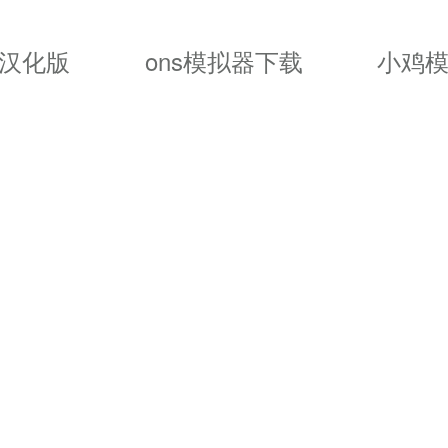
进行优化调整，支持分辨率缩放;
卓汉化版
ons模拟器下载
小鸡模
追加的写入下载到psp里;
发布，使使用简单，界面清新，操作方便
可移植性。
戏，包括hd显示器和附加功能。