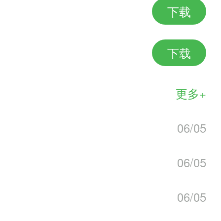
但有些游戏可能不能全速运行，取决于
下载
下载
分辨率、大屏幕手机的福音)、外部手
更多+
以在你的/ psp /游戏目录里玩;
06/05
作系统。
06/05
06/05