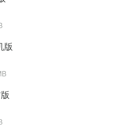
B
机版
MB
方版
B