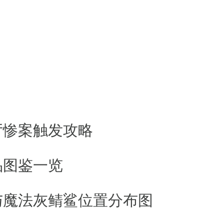
创psp模拟器,你可以运行许多游戏，
卓设备进行优化，具有分辨率变焦(高
so文件，或在线免费下载自制游戏,这个可
厅惨案触发攻略
droid、ios等主流计算机和移动设备操
品图鉴一览
u平台上运行。
与魔法灰鲭鲨位置分布图