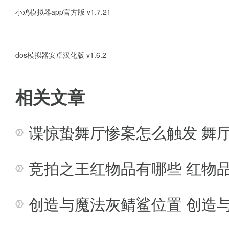
2、ppsspp是唯一和最好的原
小鸡模拟器app官方版 v1.7.21
设备的性能。
dos模拟器安卓汉化版 v1.6.2
3、ppsspp模拟器针对不同安
柄和许多自定义设置;
相关文章
4、请从你真正的psp写入iso或c
谍惊蛰舞厅惨案怎么触发 舞
5、支持windows、linux、an
竞拍之王红物品有哪些 红物
6、它可以在x86、arm和其他cp
创造与魔法灰鲭鲨位置 创造
软件简评