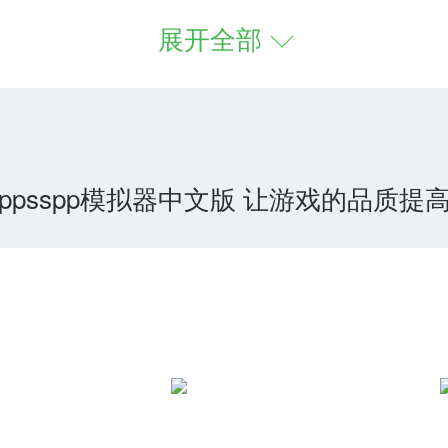
p模拟器软件可以制作各种psp现行
展开全部
的操作,如果安装后开始下载游戏,画面
的问题，在手机小画面的基础上实现了
模拟器支持手指和存档功能，可以从p
psspp模拟器中文版 让游戏的品质提
又叫hd版本的手机游戏;
，几乎可以运行所有的psp游戏;