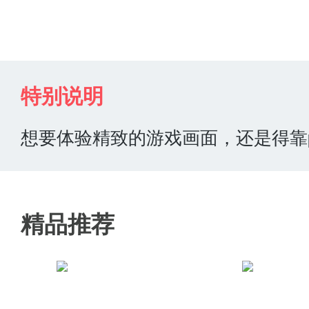
世界一项专门的安卓手机用户的ps
主流的运行需要人精root垃圾等
意钱,改善了psp实机画面模糊
特别说明
率运行你喜欢的psp游戏了!同时
想要体验精致的游戏画面，还是得靠p
软件的特色
精品推荐
1、你的安卓模拟器上的掌机游戏，
2、目前唯一的高仿真psp模拟器