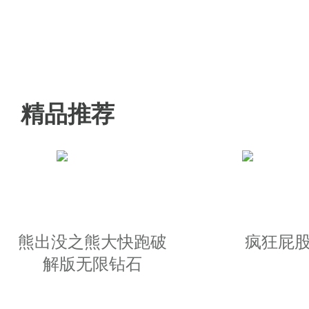
下十分深刻的印象，要学习如何
边境之旅国际服最新版下载玩法
精品推荐
1、徒步生存经营的角色扮演，通
2、在游戏里，玩家将扮演一无所
3、会碰到其他的旅行者和你擦肩
熊出没之熊大快跑破
疯狂屁
边境之旅国际服最新版下载特色
解版无限钻石
1、也能定居小镇和旅行者一个建