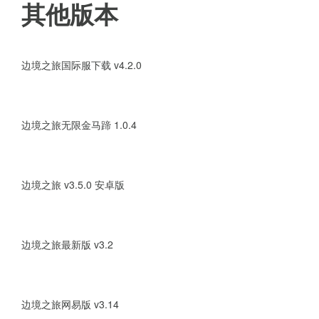
其他版本
2、路上饿死倒地的时候，npc
2、对面就一个人的时候等食物快
边境之旅国际服下载 v4.2.0
边境之旅国际服最新版下载亮点
边境之旅无限金马蹄 1.0.4
1、没有工具或者不想浪费耐久，
边境之旅 v3.5.0 安卓版
2、你就可以跟他抢比手速或者等
3、吃的最重要，所以基本买卖看
边境之旅最新版 v3.2
小编点评：
边境之旅网易版 v3.14