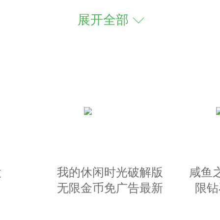
展开全部
合成并交易。
：
过操作就可以体验到出色的游戏内容
有的流浪汉踏上未知的旅，类似探索
而过，十分惬意，采集，制造，社交
股
我的休闲时光破解版
咸鱼
：
无限金币免广告最新
限钻
版
设，组建家庭等，来让你的小镇成为