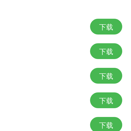
家就先等他走；
起合作。
下载
下载
较便宜；
下载
任务；
又不会孤单。
下载
下载