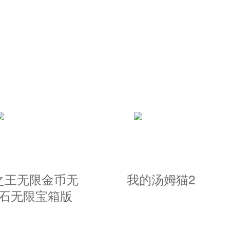
；
之路；
等多种。
之王无限金币无
我的汤姆猫2
石无限宝箱版
最好的；