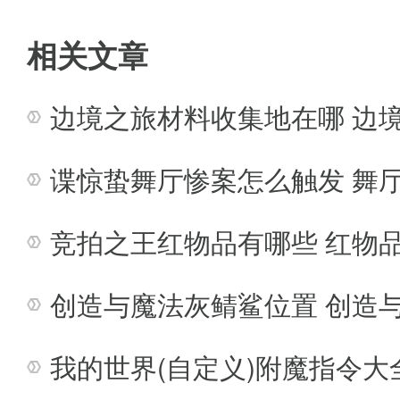
边境之旅极具魅力的地方在于，
相关文章
休闲好游戏。
边境之旅材料收集地在哪 边境
谍惊蛰舞厅惨案怎么触发 舞
竞拍之王红物品有哪些 红物
创造与魔法灰鲭鲨位置 创造
我的世界(自定义)附魔指令大全