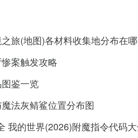
将与无数旅人擦肩而过、点头问好，
之旅(地图)各材料收集地分布在哪
厅惨案触发攻略
品图鉴一览
与魔法灰鲭鲨位置分布图
 我的世界(2026)附魔指令代码