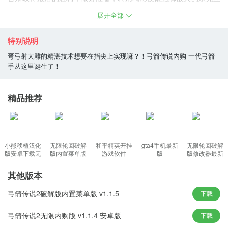
境的攻击，享受和利用无尽的技能组合来克服不同的困难，这是生
展开全部
存的基础; 与此同时，请记住，一旦你死了，你必须回来。不断地挑
战各种有趣的关卡，面对强大的boss，需要利用强大的弓箭技能，
特别说明
不断地冒险挑战，不断强大自己，击败邪恶的力量，感兴趣的朋友
弯弓射大雕的精湛技术想要在指尖上实现嘛？！弓箭传说内购 一代弓箭
手从这里诞生了！
就来下载安装吧。
弓箭传说游戏特色
精品推荐
1、游戏采用了非常清新的Q版卡通风格的画面，操作难度不高，很
容易上手;
小熊移植汉化
无限轮回破解
和平精英开挂
gta4手机最新
无限轮回破解
2、丰富的关卡设置，拥有超多的BOSS关卡，使用弓箭打败BOS
版安卓下载无
版内置菜单版
游戏软件
版
版修改器最新
广告版
2026版
版
S，获得胜利;
其他版本
3、数百种关卡那可以来自由的发挥，发挥出你的技巧让射击的能力
更加强大。
弓箭传说2破解版内置菜单版 v1.1.5
下载
4、无双的技能助你来完成敌人的射击，解锁出能力更强的弓箭吧;
弓箭传说2无限内购版 v1.1.4 安卓版
下载
弓箭传说游戏玩法