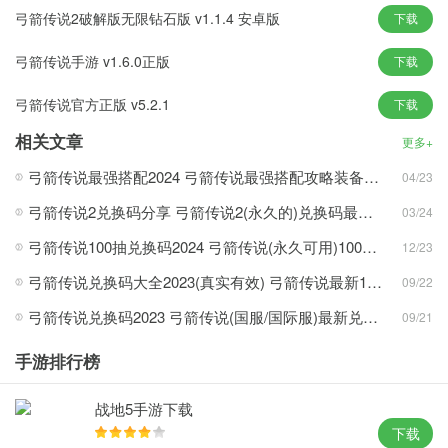
弓箭传说2破解版无限钻石版 v1.1.4 安卓版
下载
弓箭传说手游 v1.6.0正版
下载
1、享受创造无数组合的独特技能，旨在帮助您生存。在不同的世界
中爬行，面对无情的怪物和障碍。
弓箭传说官方正版 v5.2.1
下载
2、多种多样的弓箭选择，通过关卡胜利赢取的金币来购买解锁新的
相关文章
更多+
弓箭；
3、还有多个技能可以释放，每一个技能都有特殊的能力，关键时刻
弓箭传说最强搭配2024 弓箭传说最强搭配攻略装备搭配推荐
04/23
能够救命。
弓箭传说2兑换码分享 弓箭传说2(永久的)兑换码最新合集
03/24
4、数百种关卡那可以来自由的发挥，发挥出你的技巧让射击的能力
弓箭传说100抽兑换码2024 弓箭传说(永久可用)100抽兑换码最新分享
12/23
更加强大。
弓箭传说兑换码大全2023(真实有效) 弓箭传说最新14个永久礼包码分享
弓箭传说游戏点评
09/22
1、游戏采用了非常清新的Q版卡通风格的画面，操作难度不高，很
弓箭传说兑换码2023 弓箭传说(国服/国际服)最新兑换码通用大全
09/21
容易上手；
手游排行榜
2、挑战数百个关卡地图，数十个怪物和许多强大的boss
3、每次随机技能提升，数百种技能组合永远不会停止;
战地5手游下载
4、游戏的世界里面我们的玩家可以尽情的感受到游戏的乐趣。
下载
5、在这款游戏里面有非常华丽的场景设计，恢弘大气的游戏打法。