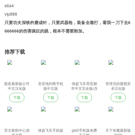
s6a4
vip888
只要功夫深铁杵磨成针，只要武器枪，装备全靠打，看我一刀下去6
666666的伤害疯狂的跳，根本不需要附加。
推荐下载
瘟疫最新版公司
圣安地列斯手机
侠盗飞车罪恶都
管理员的窥视安
中文汉化版
版中文版
市中文完全版(含
卓汉化版
秘籍)
下载
下载
下载
下载
苦主救助中心游
侠盗飞车手机版
gta5手机版免费
天下布魔最新版
戏下载
下正版
2026