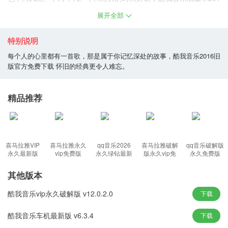
6无损音乐海量歌库应有尽有，快来找寻你的听歌友人一起畅听所
展开全部
有。
特别说明
软件功能：
每个人的心里都有一首歌，那是属于你记忆深处的故事，酷我音乐2016旧
版官方免费下载 怀旧的经典更令人难忘。
【无损音质】多重音质选择，无损品质享受;
精品推荐
【智能线控】智能切换，听歌电话两不误
【网络换肤】独有网络换肤功能，数十款皮肤任意选择
【同步收藏】同步“我的收藏”，跨平台无缝使用
【崭新启动】每天崭新启动页，美图配美文更加文艺范
喜马拉雅VIP
喜马拉雅永久
qq音乐2026
喜马拉雅破解
qq音乐破解版
永久最新版
vip免费版
永久绿钻最新
版永久vip免
永久免费版
软件特色：
版
登录版
其他版本
酷我音乐vip永久破解版 v12.0.2.0
下载
1、支持音乐市场中的正版音乐，保护你的耳朵的同时也为唱片事业
酷我音乐车机最新版 v6.3.4
下载
做出的贡献