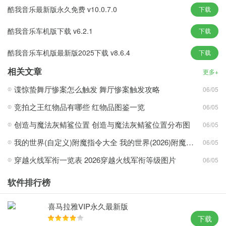
2、新增K歌功能，海量伴奏资源任你欢唱，本地音乐也能匹配伴奏
酷我音乐最新版永久免费 v10.0.7.0
下载
资源
酷我音乐车机版下载 v6.2.1
3、更加小巧的Q版不占用你手机过多空间，随时清除缓存让你有更
下载
好的音乐体验
酷我音乐车机版最新版2025下载 v8.6.4
下载
4、及时更新不同专题，总有一期符合你的口味，随时随地伴随着
相关文章
你，喜怒哀乐都有他的伴随
更多+
5、多重音质选择，无损品质享受 我的收藏”登录即可同步，手机电
谍惊蛰舞厅惨案怎么触发 舞厅惨案触发攻略
06/05
脑一样听
竞拍之王红物品有哪些 红物品图鉴一览
06/05
6、最大最全的曲库，热歌新歌想听就听 iTunes歌曲同步导入，播放
创造与魔法灰鲭鲨位置 创造与魔法灰鲭鲨位置分布图
06/05
列表自由管理
我的世界(自定义)附魔指令大全 我的世界(2026)附魔指令代码大全
06/05
软件亮点：
穿越火线军衔一览表 2026穿越火线军衔等级图片
06/05
1、实时更新歌曲
海量的音乐和mv，实时更新，想听就听
软件排行榜
2、不一样的视听
高品质音乐，高清的mv，给您不一样的试听体验
喜马拉雅VIP永久最新版
下载
3、操作简单方便