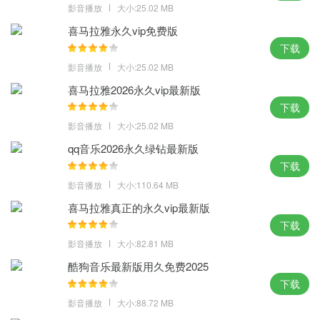
影音播放
大小:25.02 MB
一键点播，下载和收藏歌曲，操作简单
4、更懂你的心思
喜马拉雅永久vip免费版
猜你可能喜欢的歌曲，懂你的心思
下载
5、更新个性皮肤
影音播放
大小:25.02 MB
个性化的皮肤，随时更换皮肤界面
喜马拉雅2026永久vip最新版
下载
软件优势：
影音播放
大小:25.02 MB
1、便捷的本地音乐管理及播放;
qq音乐2026永久绿钻最新版
2、把百万歌曲装进口袋，随时随地想听就听;
下载
3、自动拉取精准歌词及高清专辑图片;
影音播放
大小:110.64 MB
4、还拥有个性换肤，超炫语音搜索及精准音频指纹识别等独特功能;
喜马拉雅真正的永久vip最新版
5、流畅的操作，合理的交互设计，更体现酷我以用户体验为中心的
下载
设计理念。
影音播放
大小:82.81 MB
6、各类主题歌单、权威榜单，节日歌单、时事歌单、祝福歌单、首
酷狗音乐最新版用久免费2025
发歌单应有尽有，热歌榜、新歌榜、先锋榜、飙升榜。
下载
小编点评：
影音播放
大小:88.72 MB